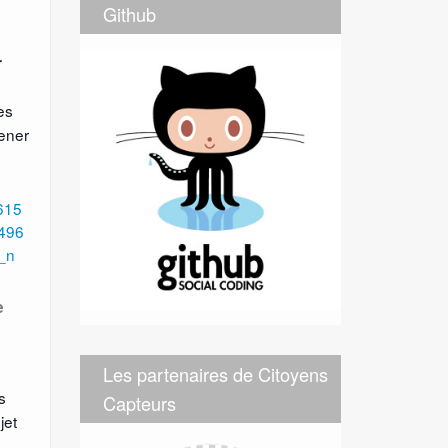
Github
r
es
mener
e
Les partenaires de Citoyens
s
Capteurs
jet