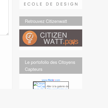
Retrouvez Citizenwatt
Le portofolio des Citoyens
Capteurs
www.
flick
r
.com
Aller à la galerie de
CitoyensCapteurs