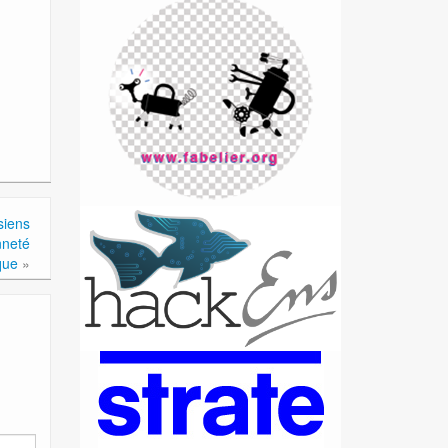
siens
nneté
que
»