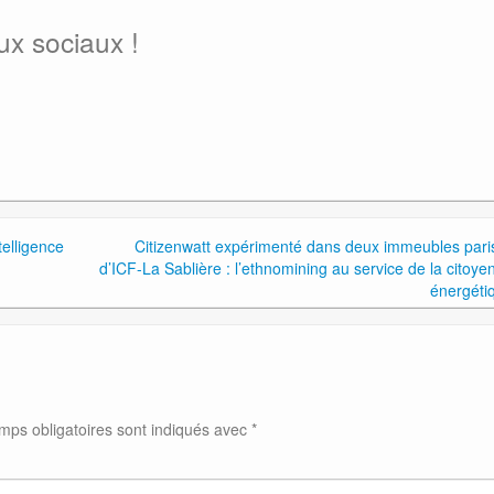
ux sociaux !
telligence
Citizenwatt expérimenté dans deux immeubles pari
d’ICF-La Sablière : l’ethnomining au service de la citoye
énergéti
mps obligatoires sont indiqués avec
*