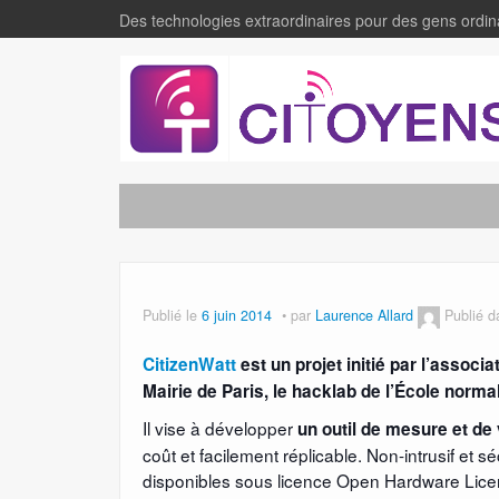
Des technologies extraordinaires pour des gens ordin
Publié le
6 juin 2014
par
Laurence Allard
Publié 
CitizenWatt
est un projet initié par l’assoc
Mairie de Paris, le hacklab de l’École norma
Il vise à développer
un outil de mesure et de
coût et facilement réplicable. Non-intrusif et
disponibles sous licence Open Hardware Licen