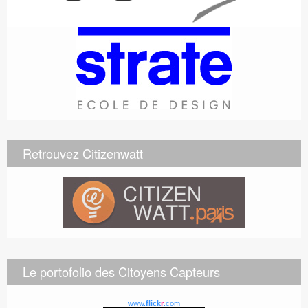
Retrouvez Citizenwatt
Le portofolio des Citoyens Capteurs
www.
flick
r
.com