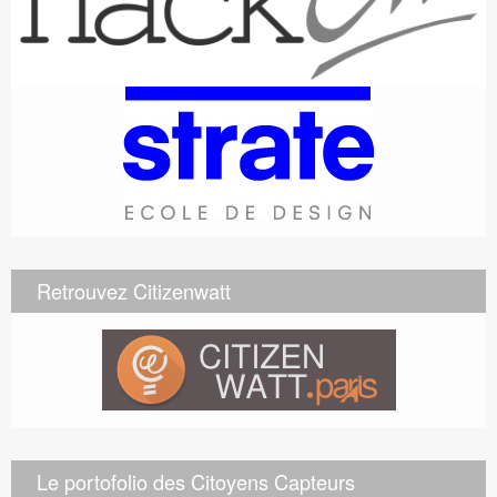
Retrouvez Citizenwatt
Le portofolio des Citoyens Capteurs